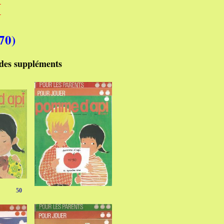
I
70)
des su
ppléments
50