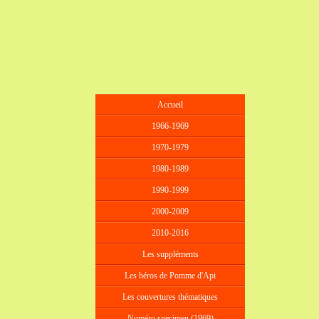
Accueil
1966-1969
1970-1979
1980-1989
1990-1999
2000-2009
2010-2016
Les suppléments
Les héros de Pomme d'Api
Les couvertures thématiques
Numéro specimen (1969)