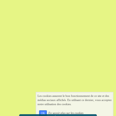
Les cookies assurent le bon fonctionnement de ce site et des
médias sociaux affichés. En utilisant ce dernier, vous acceptez
notre utilisation des cookies.
En savoir plus sur les cookies
OK