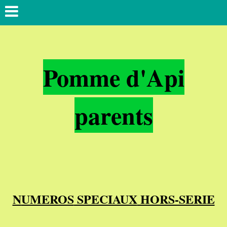
Pomme d'Api
parents
N
UMEROS
SPECIAUX
HORS-SERIE