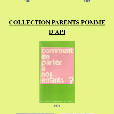
1980
1982
O
COLLECTION PARENTS
P
MME
D'API
1970