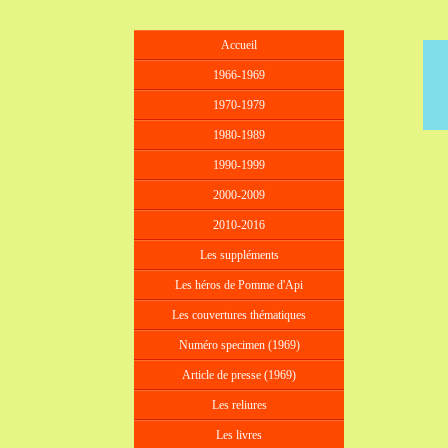
Accueil
1966-1969
1970-1979
1980-1989
1990-1999
2000-2009
2010-2016
Les suppléments
Les héros de Pomme d'Api
Les couvertures thématiques
Numéro specimen (1969)
Article de presse (1969)
Les reliures
Les livres