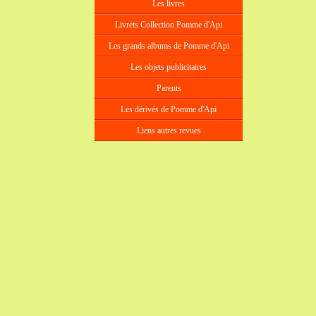
Les livres
Livrets Collection Pomme d'Api
Les grands albums de Pomme d'Api
Les objets publicitaires
Parents
Les dérivés de Pomme d'Api
Liens autres revues