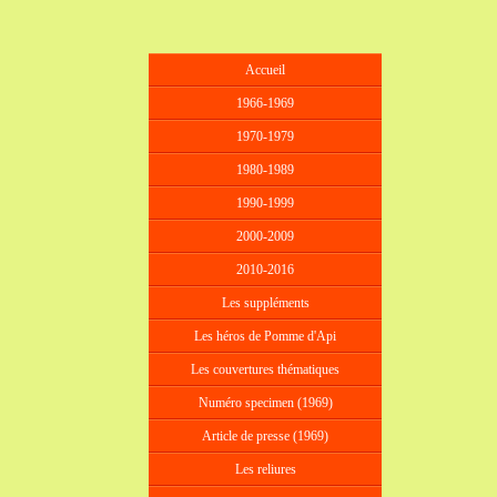
Accueil
1966-1969
1970-1979
1980-1989
1990-1999
2000-2009
2010-2016
Les suppléments
Les héros de Pomme d'Api
Les couvertures thématiques
Numéro specimen (1969)
Article de presse (1969)
Les reliures