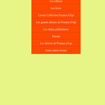
Les reliures
Les livres
Livrets Collection Pomme d'Api
Les grands albums de Pomme d'Api
Les objets publicitaires
Parents
Les dérivés de Pomme d'Api
Liens autres revues