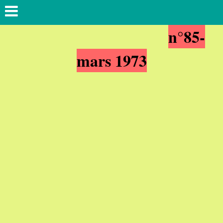
n°85-
mars 1973