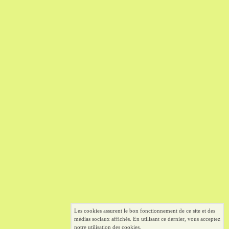
Les cookies assurent le bon fonctionnement de ce site et des
médias sociaux affichés. En utilisant ce dernier, vous acceptez
notre utilisation des cookies.