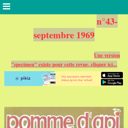
n°43-
septembre 1969
Une version
"specimen" existe pour cette revue, cliquer
ici
...