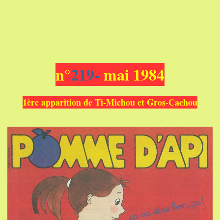
n°
219
-
mai 1984
1ère apparition de Ti-Michou et Gros-Cachou