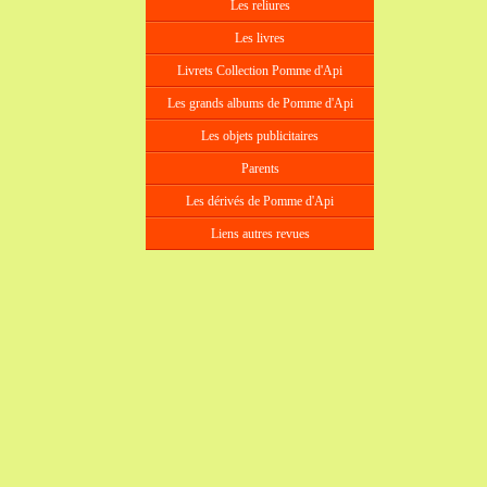
Les reliures
Les livres
Livrets Collection Pomme d'Api
Les grands albums de Pomme d'Api
Les objets publicitaires
Parents
Les dérivés de Pomme d'Api
Liens autres revues