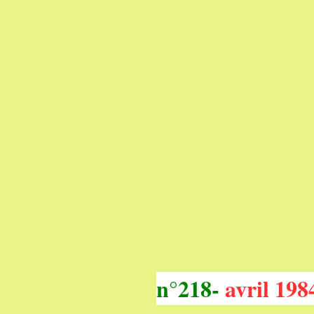
n°218-
avril
198