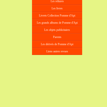
Les reliures
Les livres
Livrets Collection Pomme d'Api
Les grands albums de Pomme d'Api
Les objets publicitaires
Parents
Les dérivés de Pomme d'Api
Liens autres revues