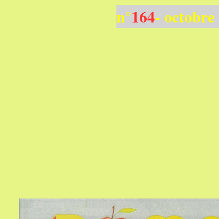
n°
164
- octobre