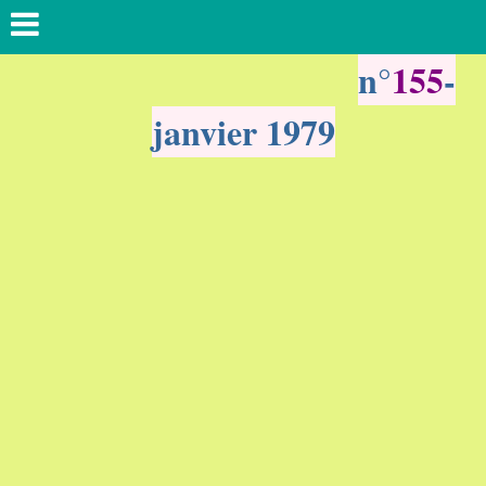
n°
155
-
janvier 1979